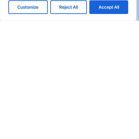
Competencia
Transparencia
Customize
Reject All
Accept All
¿Qué pasa después?
1
Agendamos Una Reunión a Tu Conveniencia
Hacemos Una Reunión de Descubrimiento y
2
Consultoría
Preparamos Una Propuesta Para Dar Solución a
3
Su Necesidad
Agenda Una Reunión Con Nosotros
Nombre(s)