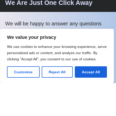
We Are Just One Click Away
We will be happy to answer any questions
you may have and help you determine which
We value your privacy
of our services best suits your needs.
We use cookies to enhance your browsing experience, serve
personalized ads or content, and analyze our traffic. By
Contact Us: +(507)-6249-0120
clicking "Accept All", you consent to our use of cookies.
Benefits of Contacting Us:
Customize
Reject All
Accept All
Orientation
Results Optimization
Independence
Problem resolution
Competence
Transparency
What happens next?